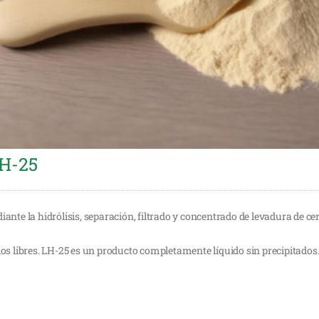
LH-25
te la hidrólisis, separación, filtrado y concentrado de levadura de ce
dos libres. LH-25 es un producto completamente líquido sin precipita