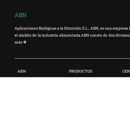
ABN
Aplicaciones Biológicas a la Nutrición S.L., ABN, es una empresa 
el ámbito de la industria alimentaria.ABN consta de dos divisio
más
ABN
PRODUCTOS
CER
¿Quiénes somos?
Alimentación Animal
Ciclo Productivo
Alimentación Humana
Nuestra misión
2021. ABN Aplicaciones Biológicas a la Nutrición