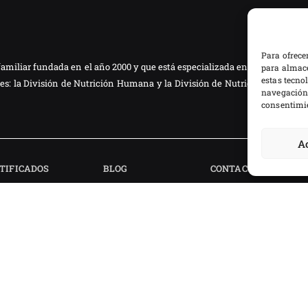
Para ofrece
familiar fundada en el año 2000 y que está especializada en dar solucione
para almace
estas tecno
nes: la División de Nutrición Humana y la División de Nutrición Animal.
navegación o
consentimie
A
TIFICADOS
BLOG
CONTACTO
Sitio w