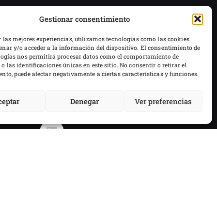
Gestionar consentimiento
CONTACTA CON NOSOTROS
+34 916 363 370
r las mejores experiencias, utilizamos tecnologías como las cookies
s en
nar y/o acceder a la información del dispositivo. El consentimiento de
logías nos permitirá procesar datos como el comportamiento de
Leer
Dirección:
Avenida de Mercurio, 4 28229 Villanueva
 las identificaciones únicas en este sitio. No consentir o retirar el
nto, puede afectar negativamente a ciertas características y funciones.
del Pardillo. Madrid. SPAIN
Email:
info@abnspain.com
ceptar
Denegar
Ver preferencias
eb creado por
soluciones.si