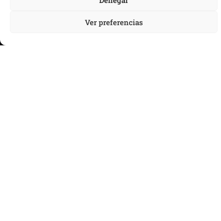
Animal.
Leer más
Ver preferencias
ABN
¿Quiénes somos?
Ciclo Productivo
Nuestra misión
PRODUCTOS
Alimentación Animal
Alimentación Humana
CERTIFICADOS
BLOG