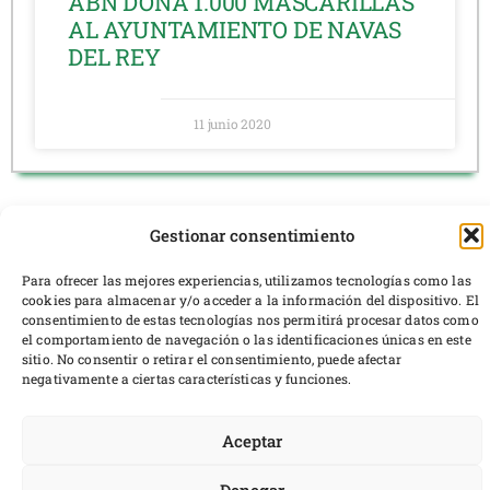
ABN DONA 1.000 MASCARILLAS
AL AYUNTAMIENTO DE NAVAS
DEL REY
11 junio 2020
Gestionar consentimiento
Para ofrecer las mejores experiencias, utilizamos tecnologías como las
cookies para almacenar y/o acceder a la información del dispositivo. El
consentimiento de estas tecnologías nos permitirá procesar datos como
ABN
el comportamiento de navegación o las identificaciones únicas en este
sitio. No consentir o retirar el consentimiento, puede afectar
negativamente a ciertas características y funciones.
Aplicaciones Biológicas a la Nutrición S.L., ABN, es una
empresa familiar fundada en el año 2000 y que está
especializada en dar soluciones en el ámbito de la
Aceptar
industria alimentaria.ABN consta de dos divisiones: la
División de Nutrición Humana y la División de Nutrición
Denegar